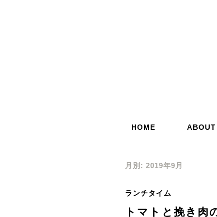
コ
ン
テ
ン
ツ
へ
ス
キ
ッ
HOME
ABOUT
プ
月別: 2019年9月
ランチタイム
トマトと挽き肉