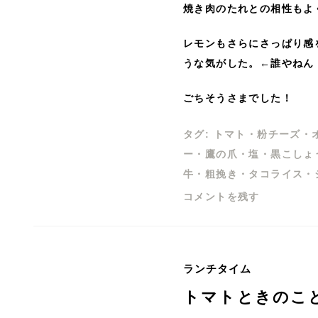
焼き肉のたれとの相性もよ
レモンもさらにさっぱり感
うな気がした。←誰やねん
ごちそうさまでした！
タグ:
トマト
・
粉チーズ
・
ー
・
鷹の爪
・
塩
・
黒こしょ
牛
・
粗挽き
・
タコライス
・
コメントを残す
ランチタイム
トマトときのこ