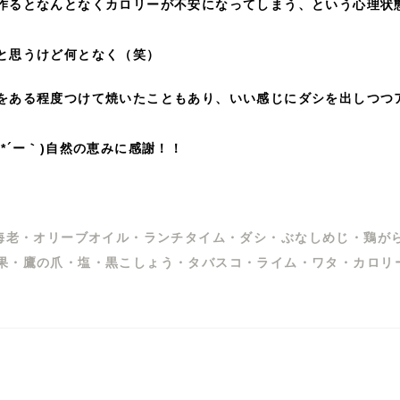
作るとなんとなくカロリーが不安になってしまう、という心理状
と思うけど何となく（笑）
をある程度つけて焼いたこともあり、いい感じにダシを出しつつ
*´ー｀)自然の恵みに感謝！！
海老
・
オリーブオイル
・
ランチタイム
・
ダシ
・
ぶなしめじ
・
鶏が
果
・
鷹の爪
・
塩
・
黒こしょう
・
タバスコ
・
ライム
・
ワタ
・
カロリ