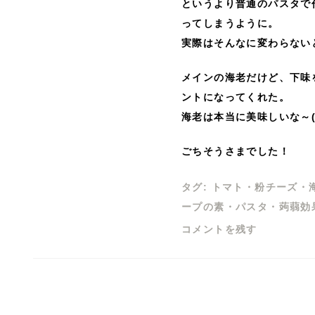
というより普通のパスタで
ってしまうように。
実際はそんなに変わらない
メインの海老だけど、下味
ントになってくれた。
海老は本当に美味しいな～(
ごちそうさまでした！
タグ:
トマト
・
粉チーズ
・
ープの素
・
パスタ
・
蒟蒻効
コメントを残す