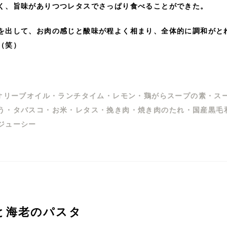
く、旨味がありつつレタスでさっぱり食べることができた。
を出して、お肉の感じと酸味が程よく相まり、全体的に調和がと
（笑）
オリーブオイル
・
ランチタイム
・
レモン
・
鶏がらスープの素
・
ス
う
・
タバスコ
・
お米
・
レタス
・
挽き肉
・
焼き肉のたれ
・
国産黒毛
ジューシー
と海老のパスタ