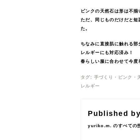
ピンクの天然石は形は不揃
ただ、同じものだけだと短
た。
ちなみに直接肌に触れる部
レルギーにも対応済み！
春らしい服に合わせて今度
タグ:
手づくり
・
ピンク
・
レルギー
Published b
yuriko.m. のすべて