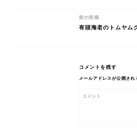
前の投稿
投
有頭海老のトムヤム
稿
ナ
ビ
ゲ
コメントを残す
ー
メールアドレスが公開され
シ
ョ
コメント
ン