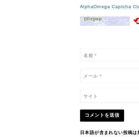
AlphaOmega Captcha Cla
名前
*
メール
*
サイト
日本語が含まれない投稿は