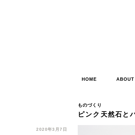
コ
ン
テ
ン
ツ
へ
ス
キ
ッ
HOME
ABOUT
プ
ものづくり
ピンク天然石と
2020年3月7日