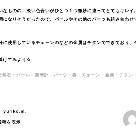
いなものの、淡い色合いがひとつ１つ微妙に違ってとてもキレイ
調になりそうだったので、パールやその他のパーツも組み合わせ
分に使用しているチェーンのなどの金属はチタンでできており、
着けてみよう☆
天然石
・
パール
・
腕時計
・
パーツ
・
春
・
チェーン
・
金属
・
チタン
y
yuriko.m.
の投稿を表示