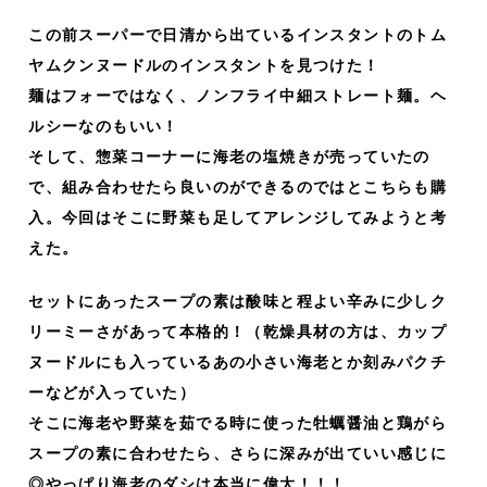
この前スーパーで日清から出ているインスタントのトム
ヤムクンヌードルのインスタントを見つけた！
麺はフォーではなく、ノンフライ中細ストレート麺。ヘ
ルシーなのもいい！
そして、惣菜コーナーに海老の塩焼きが売っていたの
で、組み合わせたら良いのができるのではとこちらも購
入。今回はそこに野菜も足してアレンジしてみようと考
えた。
セットにあったスープの素は酸味と程よい辛みに少しク
リーミーさがあって本格的！（乾燥具材の方は、カップ
ヌードルにも入っているあの小さい海老とか刻みパクチ
ーなどが入っていた）
そこに海老や野菜を茹でる時に使った牡蠣醤油と鶏がら
スープの素に合わせたら、さらに深みが出ていい感じに
◎やっぱり海老のダシは本当に偉大！！！