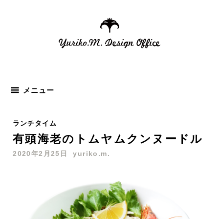
コ
ン
テ
ン
ツ
へ
ス
メニュー
キ
ッ
ランチタイム
プ
有頭海老のトムヤムクンヌードル
2020年2月25日
yuriko.m.