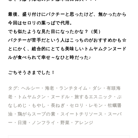
最後、盛り付けにパクチーと思ったけど、無かったから
今回はセロリの葉っぱで代用。
でも似たような見た目になったかな？（笑）
パクチーが苦手だという人はこっちのがおすすめかも☆
とにかく、総合的にとても美味しいトムヤムクンヌード
ルが食べられて幸せ～なひと時だった♪
ごちそうさまでした！
タグ:
ヘルシー
・
海老
・
ランチタイム
・
ダシ
・
有頭海
老
・
トムヤムクン
・
ヌードル
・
旅するエスニック
・
ぶ
なしめじ
・
もやし
・
長ねぎ
・
セロリ
・
レモン
・
牡蠣醤
油
・
鶏がらスープの素
・
スイートチリソース
・
スーパ
ー
・
日清
・
ノンフライ
・
野菜
・
アレンジ