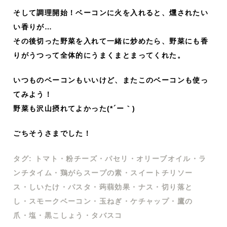
そして調理開始！ベーコンに火を入れると、燻されたい
い香りが…
その後切った野菜を入れて一緒に炒めたら、野菜にも香
りがうつって全体的にうまくまとまってくれた。
いつものベーコンもいいけど、またこのベーコンも使っ
てみよう！
野菜も沢山摂れてよかった(*´ー｀)
ごちそうさまでした！
タグ:
トマト
・
粉チーズ
・
パセリ
・
オリーブオイル
・
ラ
ンチタイム
・
鶏がらスープの素
・
スイートチリソー
ス
・
しいたけ
・
パスタ
・
蒟蒻効果
・
ナス
・
切り落と
し
・
スモークベーコン
・
玉ねぎ
・
ケチャップ
・
鷹の
爪
・
塩
・
黒こしょう
・
タバスコ