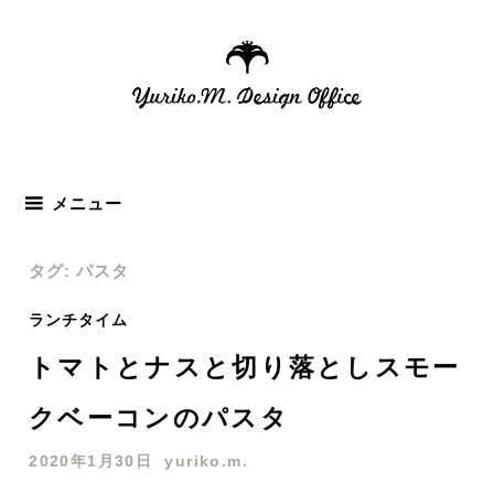
コ
ン
テ
ン
ツ
へ
ス
メニュー
キ
ッ
タグ: パスタ
プ
ランチタイム
トマトとナスと切り落としスモー
クベーコンのパスタ
2020年1月30日
yuriko.m.