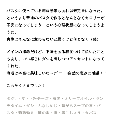
パスタに使っている蒟蒻効果もあれ以来定番になった。
というより普通のパスタで作るとなんとなくカロリーが
不安になってしまう、という心理状態になってしまうよ
うに。
実際はそんなに変わらないと思うけど何となく（笑）
メインの海老だけど、下味をある程度つけて焼いたこと
もあり、いい感じにダシを出しつつアクセントになって
くれた。
海老は本当に美味しいな～(*´ー｀)自然の恵みに感謝！！
ごちそうさまでした！
タグ:
トマト
・
粉チーズ
・
海老
・
オリーブオイル
・
ラン
チタイム
・
ダシ
・
ぶなしめじ
・
鶏がらスープの素
・
パ
スタ
・
蒟蒻効果
・
鷹の爪
・
塩
・
黒こしょう
・
タバス