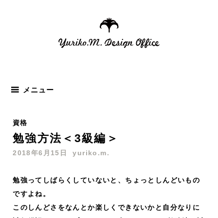
コ
ン
テ
ン
ツ
へ
ス
メニュー
キ
ッ
資格
プ
勉強方法＜3級編＞
2018年6月15日
yuriko.m.
勉強ってしばらくしていないと、ちょっとしんどいもの
ですよね。
このしんどさをなんとか楽しくできないかと自分なりに