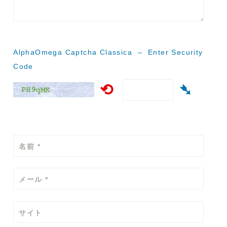
シ
ョ
ン
AlphaOmega Captcha Classica – Enter Security
Code
⟲
➴
名前
*
メール
*
サイト