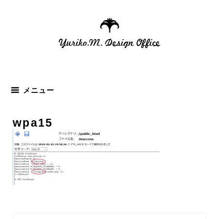
コ
ン
テ
ン
ツ
へ
ス
メニュー
キ
ッ
wpa15
プ