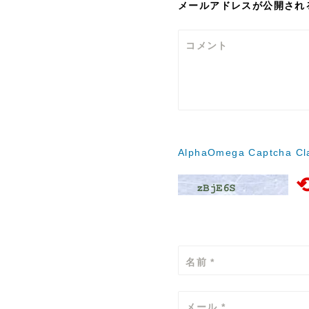
メールアドレスが公開され
ー
シ
コメント
ョ
ン
AlphaOmega Captcha Cla
名前
*
メール
*