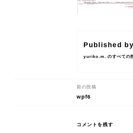
Published b
yuriko.m. のすべて
前の投稿
投
wpf6
稿
ナ
ビ
コメントを残す
ゲ