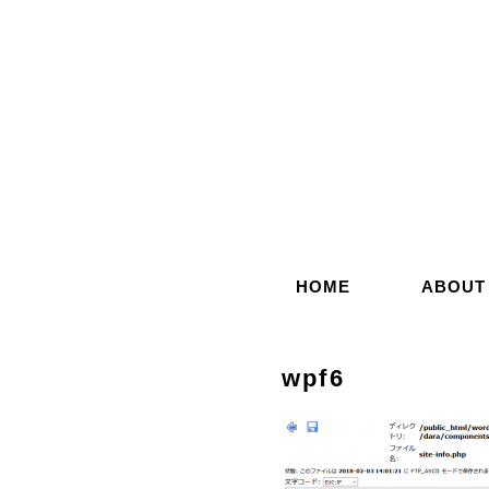
コ
ン
テ
ン
ツ
へ
ス
キ
ッ
HOME
ABOUT
プ
wpf6