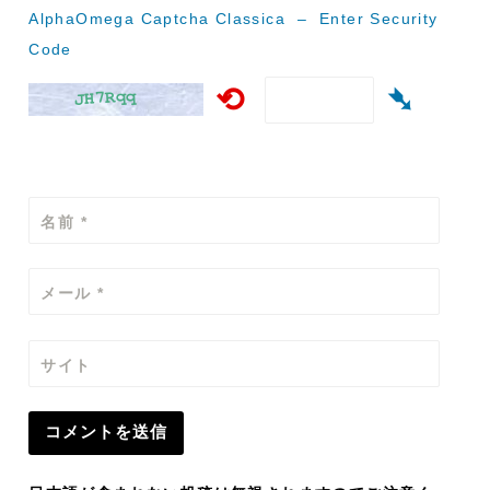
ン
AlphaOmega Captcha Classica – Enter Security
Code
⟲
➴
名前
*
メール
*
サイト