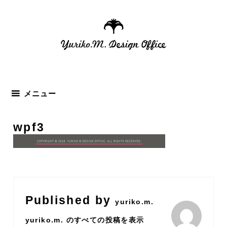
コ
ン
テ
ン
ツ
へ
ス
メニュー
キ
ッ
wpf3
プ
Published by
yuriko.m.
yuriko.m. のすべての投稿を表示