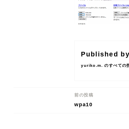
Published b
yuriko.m. のすべて
前の投稿
投
wpa10
稿
ナ
ビ