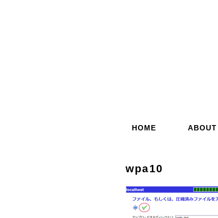
コ
ン
テ
ン
ツ
へ
ス
キ
ッ
HOME
ABOUT
プ
wpa10