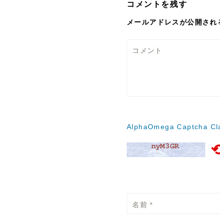
コメントを残す
ゲ
メールアドレスが公開され
ー
シ
コメント
ョ
ン
AlphaOmega Captcha Cla
名前
*