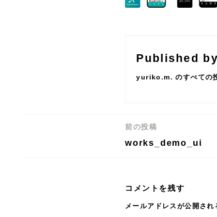
Published b
yuriko.m. のすべて
前の投稿
投
works_demo_ui
稿
ナ
ビ
コメントを残す
ゲ
メールアドレスが公開され
ー