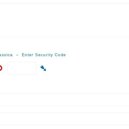
ssica – Enter Security Code
⟲
➴