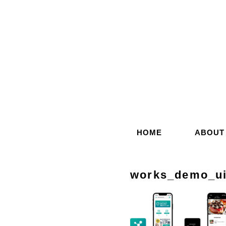
コ
ン
テ
ン
ツ
へ
ス
キ
ッ
HOME
ABOUT
プ
works_demo_u