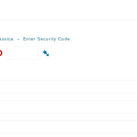
ssica – Enter Security Code
⟲
➴