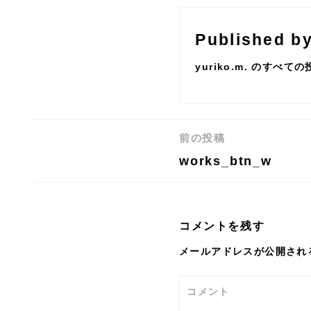
Published b
yuriko.m. のすべて
前の投稿
投
works_btn_w
稿
ナ
ビ
コメントを残す
ゲ
メールアドレスが公開され
ー
シ
コメント