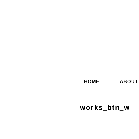
コ
ン
テ
ン
ツ
へ
ス
キ
ッ
HOME
ABOUT
プ
works_btn_w