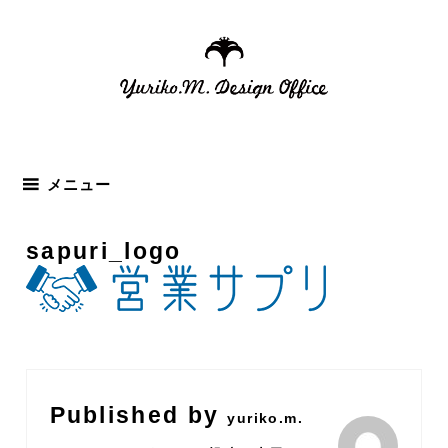
コ
ン
テ
ン
ツ
へ
ス
メニュー
キ
ッ
sapuri_logo
プ
Published by
yuriko.m.