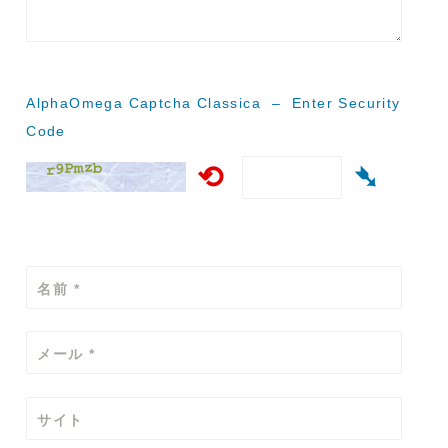
シ
ョ
ン
AlphaOmega Captcha Classica – Enter Security
Code
⟲
➴
名前
*
メール
*
サイト