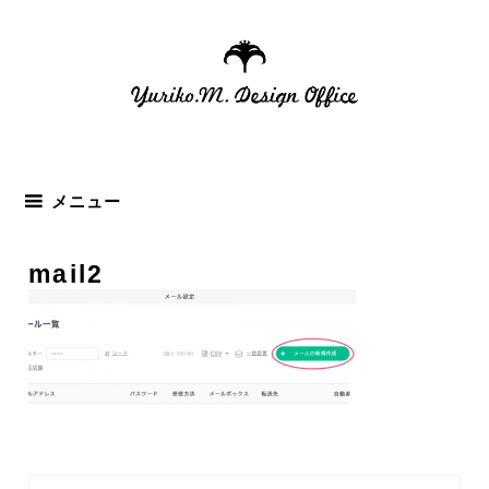
コ
ン
テ
ン
ツ
へ
ス
メニュー
キ
ッ
mail2
プ