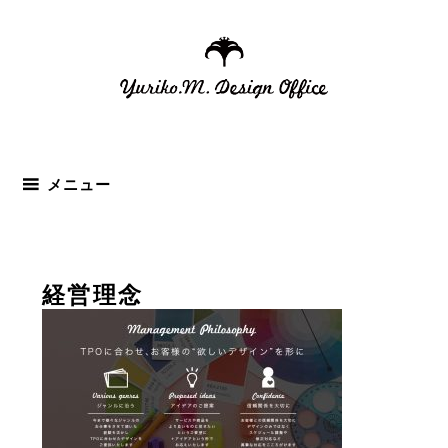
コ
ン
テ
ン
ツ
へ
ス
メニュー
キ
ッ
プ
経営理念