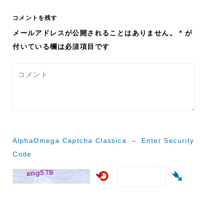
ナ
コメントを残す
ビ
メールアドレスが公開されることはありません。
*
が
付いている欄は必須項目です
ゲ
ー
コメント
シ
ョ
ン
AlphaOmega Captcha Classica – Enter Security
Code
⟲
➴