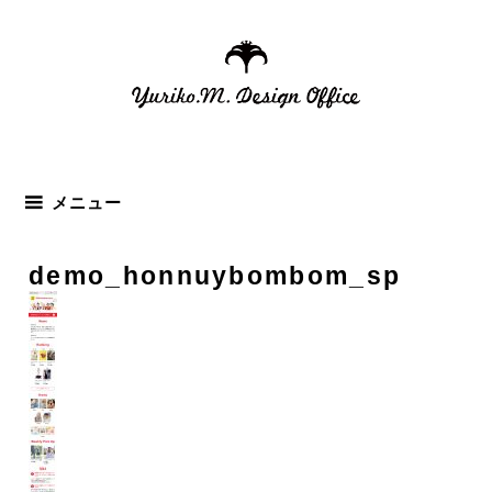
コ
ン
テ
ン
ツ
へ
ス
メニュー
キ
ッ
demo_honnuybombom_sp
プ