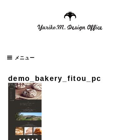
コ
ン
テ
ン
ツ
へ
ス
メニュー
キ
ッ
demo_bakery_fitou_pc
プ