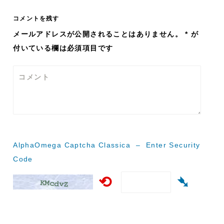
ナ
コメントを残す
ビ
メールアドレスが公開されることはありません。
*
が
付いている欄は必須項目です
ゲ
ー
コメント
シ
ョ
ン
AlphaOmega Captcha Classica – Enter Security
Code
⟲
➴