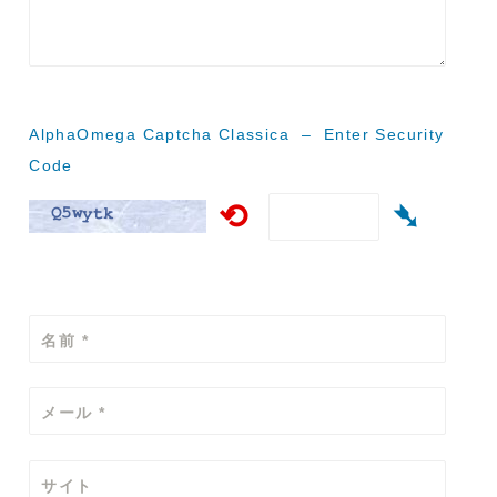
シ
ョ
ン
AlphaOmega Captcha Classica – Enter Security
Code
⟲
➴
名前
*
メール
*
サイト