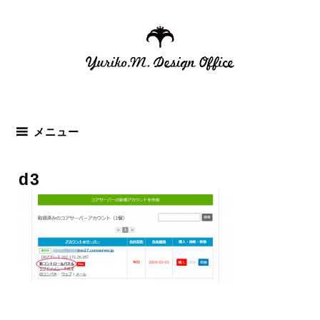
コ
ン
テ
ン
ツ
へ
ス
メニュー
キ
ッ
d3
プ