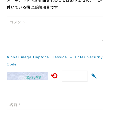
ゲ
付いている欄は必須項目です
ー
コメント
シ
ョ
ン
AlphaOmega Captcha Classica – Enter Security
Code
⟲
➴
名前
*