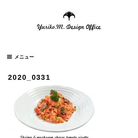
コ
ン
テ
ン
ツ
へ
ス
メニュー
キ
ッ
2020_0331
プ