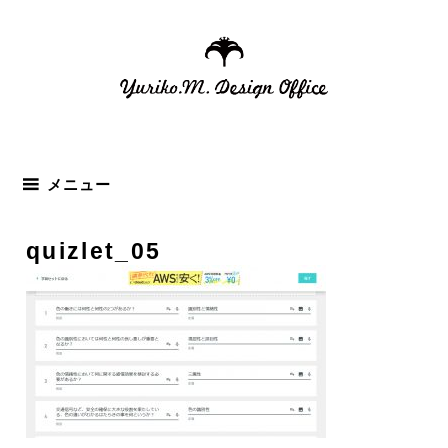
コ
ン
テ
ン
ツ
へ
ス
メニュー
キ
ッ
quizlet_05
プ