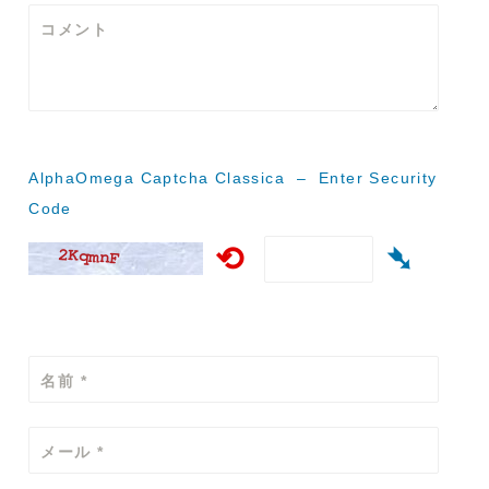
ー
コメント
シ
ョ
ン
AlphaOmega Captcha Classica – Enter Security
Code
⟲
➴
名前
*
メール
*