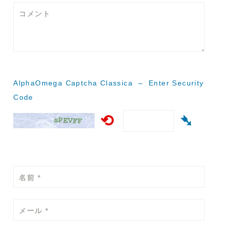
ー
コメント
シ
ョ
ン
AlphaOmega Captcha Classica – Enter Security
Code
⟲
➴
名前
*
メール
*