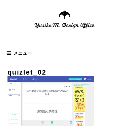
コ
ン
テ
ン
ツ
へ
ス
メニュー
キ
ッ
quizlet_02
プ