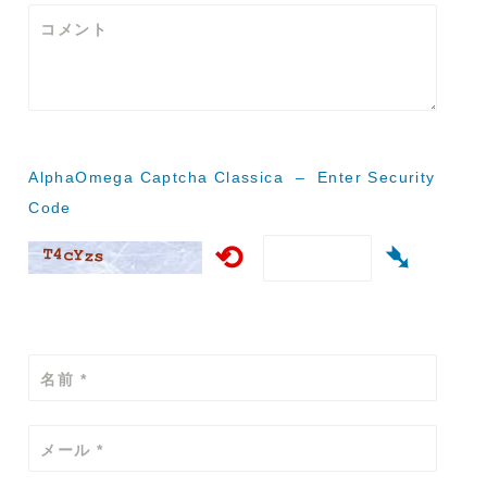
ー
コメント
シ
ョ
ン
AlphaOmega Captcha Classica – Enter Security
Code
⟲
➴
名前
*
メール
*