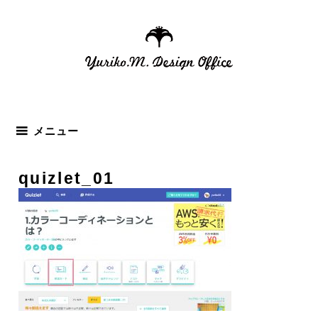
コ
ン
テ
ン
ツ
へ
ス
メニュー
キ
ッ
quizlet_01
プ