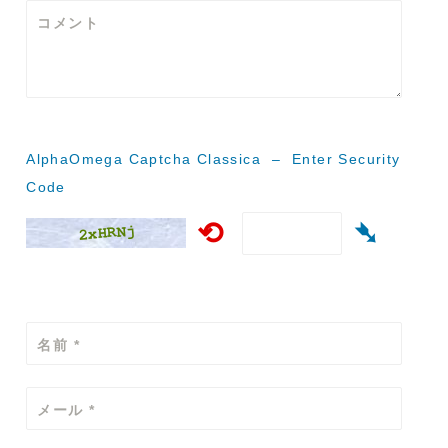
ー
コメント
シ
ョ
ン
AlphaOmega Captcha Classica – Enter Security
Code
⟲
➴
名前
*
メール
*