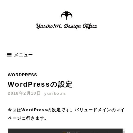
コ
ン
テ
ン
ツ
へ
ス
メニュー
キ
ッ
WORDPRESS
プ
WordPressの設定
2018年2月10日
yuriko.m.
今回はWordPressの設定です。バリュードメインのマイ
ページに行きます。