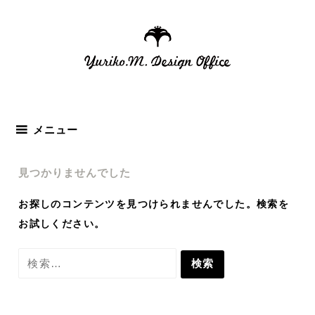
コ
ン
テ
ン
ツ
へ
ス
メニュー
キ
ッ
見つかりませんでした
プ
お探しのコンテンツを見つけられませんでした。検索を
お試しください。
検
索: