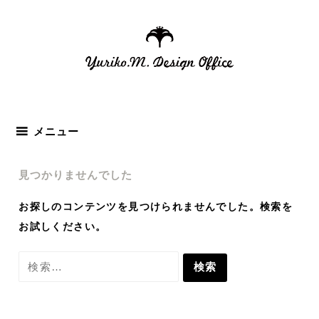
コ
ン
テ
ン
ツ
へ
ス
メニュー
キ
ッ
見つかりませんでした
プ
お探しのコンテンツを見つけられませんでした。検索を
お試しください。
検
索: