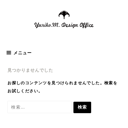
コ
ン
テ
ン
ツ
へ
ス
メニュー
キ
ッ
見つかりませんでした
プ
お探しのコンテンツを見つけられませんでした。検索を
お試しください。
検
索: