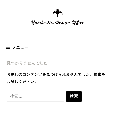
コ
ン
テ
ン
ツ
へ
ス
メニュー
キ
ッ
見つかりませんでした
プ
お探しのコンテンツを見つけられませんでした。検索を
お試しください。
検
索: