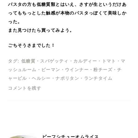
パスタの方も低糖質類とはいえ、さすが生というだけあ
ってもちっとした触感が本物のパスタっぽくて美味しか
った。
また見つけたら買ってみよう。
ごちそうさまでした！
タグ:
低糖質
・
スパゲッティ
・
カルディー
・
トマト
・
マ
ッシュルーム
・
ピーマン
・
ウインナー
・
粉チーズ
・
チ
ャービル
・
ヘルシー
・
ナポリタン
・
ランチタイム
コメントを残す
ビーフシチューオムライス