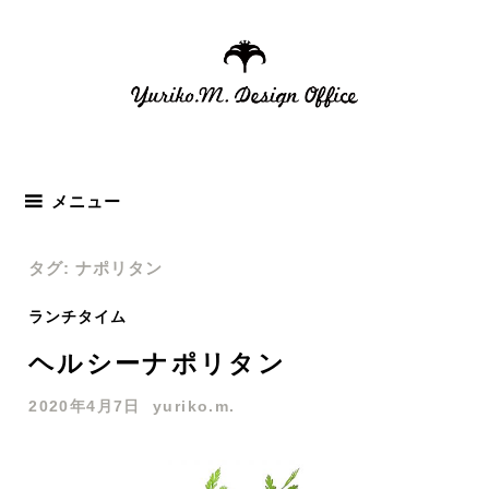
コ
ン
テ
ン
ツ
へ
ス
メニュー
キ
ッ
タグ: ナポリタン
プ
ランチタイム
ヘルシーナポリタン
2020年4月7日
yuriko.m.