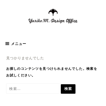
コ
ン
テ
ン
ツ
へ
ス
メニュー
キ
ッ
見つかりませんでした
プ
お探しのコンテンツを見つけられませんでした。検索を
お試しください。
検
索: